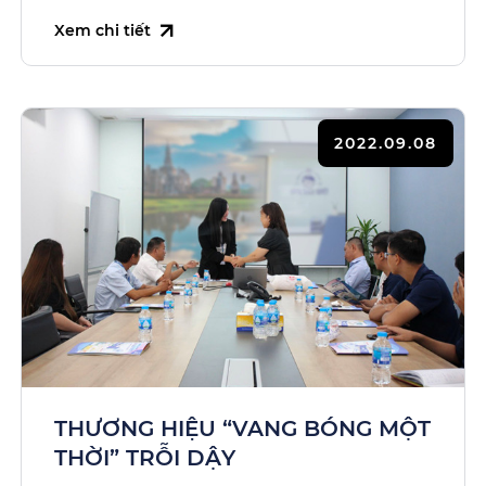
Xem chi tiết
2022.09.08
THƯƠNG HIỆU “VANG BÓNG MỘT
THỜI” TRỖI DẬY