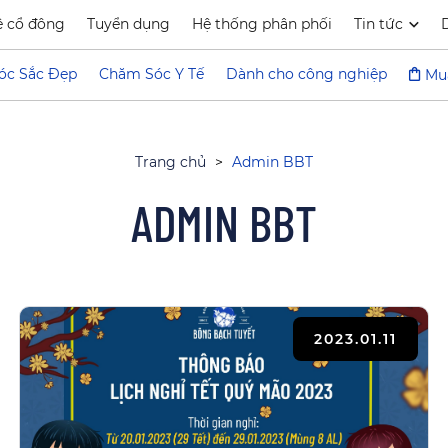
ệ cổ đông
Tuyển dụng
Hệ thống phân phối
Tin tức
óc Sắc Đẹp
Chăm Sóc Y Tế
Dành cho công nghiệp
Mu
Trang chủ
>
Admin BBT
ADMIN BBT
2023.01.11