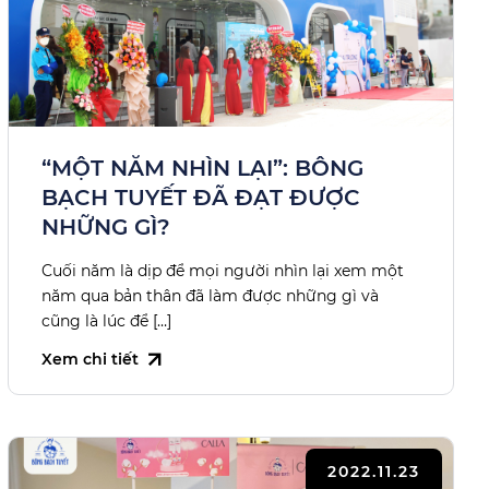
“MỘT NĂM NHÌN LẠI”: BÔNG
BẠCH TUYẾT ĐÃ ĐẠT ĐƯỢC
NHỮNG GÌ?
Cuối năm là dịp để mọi người nhìn lại xem một
năm qua bản thân đã làm được những gì và
cũng là lúc để […]
Xem chi tiết
2022.11.23