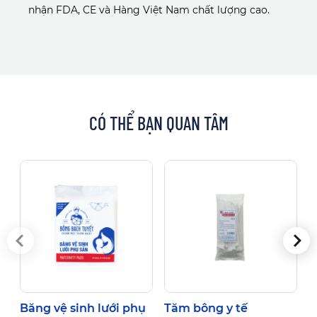
nhận FDA, CE và Hàng Việt Nam chất lượng cao.
CÓ THỂ BẠN QUAN TÂM
Băng vệ sinh lưới phụ
Tăm bông y tế
B