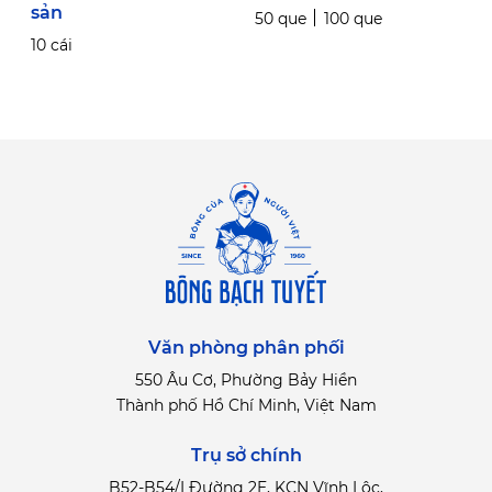
sản
50 que
100 que
1
10 cái
Văn phòng phân phối
550 Âu Cơ, Phường Bảy Hiền
Thành phố Hồ Chí Minh, Việt Nam
Trụ sở chính
B52-B54/I Đường 2E, KCN Vĩnh Lộc,