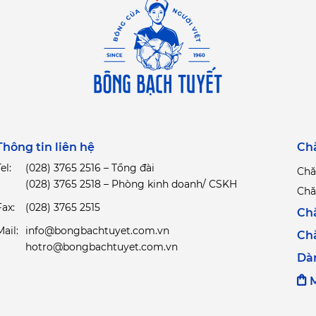
Thông tin liên hệ
Ch
el:
(028) 3765 2516 – Tổng đài
Chă
(028) 3765 2518 – Phòng kinh doanh/ CSKH
Chă
Fax:
(028) 3765 2515
Ch
Mail:
info@bongbachtuyet.com.vn
Ch
hotro@bongbachtuyet.com.vn
Dà
M