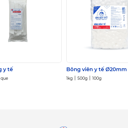
 y tế
Bông viên y tế Ø20mm
 que
1kg
500g
100g