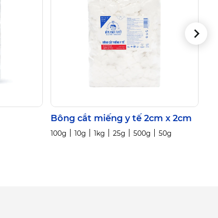
Bông cắt miếng y tế 2cm x 2cm
Bô
100g
10g
1kg
25g
500g
50g
1kg