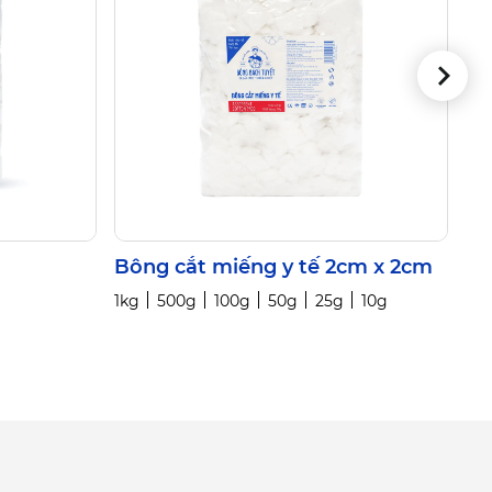
Bông cắt miếng y tế 2cm x 2cm
Bô
1kg
500g
100g
50g
25g
10g
1kg