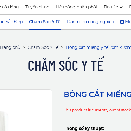
ệ cổ đông
Tuyển dụng
Hệ thống phân phối
Tin tức
óc Sắc Đẹp
Chăm Sóc Y Tế
Dành cho công nghiệp
Mu
Trang chủ
>
Chăm Sóc Y Tế
>
Bông cắt miếng y tế 7cm x 7c
CHĂM SÓC Y TẾ
BÔNG CẮT MIẾNG
This product is currently out of stoc
Thông số kỹ thuật: