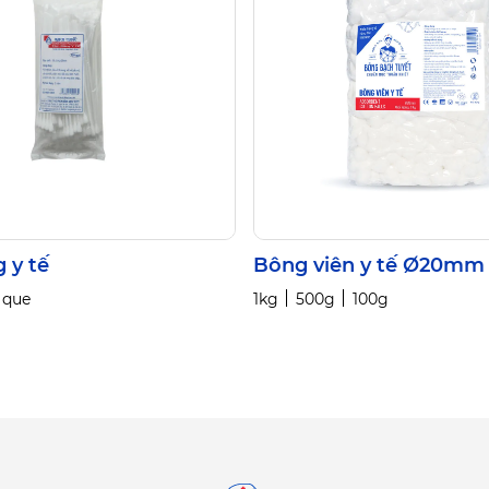
 y tế
Bông viên y tế Ø20mm
 que
1kg
500g
100g