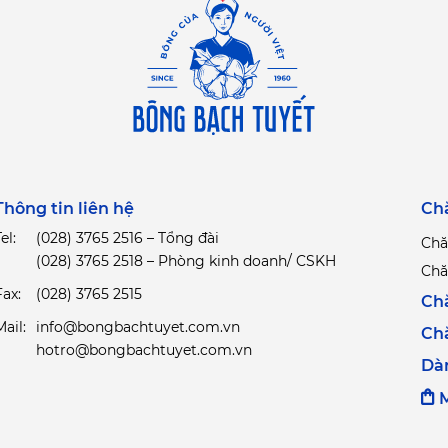
Thông tin liên hệ
Ch
el:
(028) 3765 2516 – Tổng đài
Chă
(028) 3765 2518 – Phòng kinh doanh/ CSKH
Chă
Fax:
(028) 3765 2515
Ch
Mail:
info@bongbachtuyet.com.vn
Ch
hotro@bongbachtuyet.com.vn
Dà
M