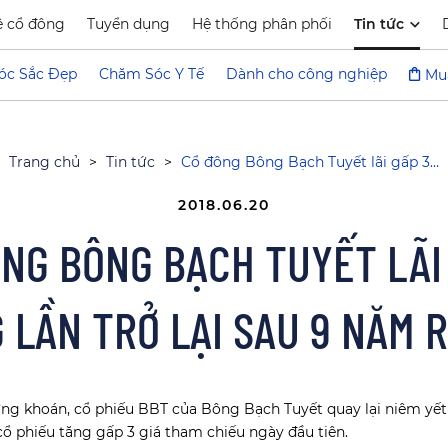
ệ cổ đông
Tuyển dụng
Hệ thống phân phối
Tin tức
óc Sắc Đẹp
Chăm Sóc Y Tế
Dành cho công nghiệp
Mu
Trang chủ
>
Tin tức
>
Cổ đông Bông Bạch Tuyết lãi gấp 3…
2018.06.20
NG BÔNG BẠCH TUYẾT LÃI
 LẦN TRỞ LẠI SAU 9 NĂM R
ng khoán, cổ phiếu BBT của Bông Bạch Tuyết quay lại niêm yết 
á cổ phiếu tăng gấp 3 giá tham chiếu ngày đầu tiên.