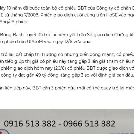
 đây 10 năm đã buộc toàn bộ cổ phiếu BBT của Công ty cổ phần
E từ tháng 7/2008. Phiên giao dịch cuối cùng trên HoSE vào ng
ồng/cổ phiếu.
, Bông Bạch Tuyết đã trở lại niêm yết trên Sở giao dịch Chứng k
cổ phiếu trên UPCoM vào ngày 12/6 vừa qua.
 trở lại, bất chấp thị trường có những biến động mạnh, cổ phiế
iên tiếp giúp thị giá cổ phiếu này tăng gấp 3 lần giá tham chiếu
 phiên giao dịch hôm nay (20/6) cổ phiếu BBT được giao dịch với
ông ty đạt gần 49 tỷ đồng, tăng gấp 3 so với định giá ban đầu.
ần liên tiếp này, BBT cần 3 phiên nữa mới có thể quay trở lại m