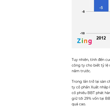
Tuy nhiên, tính đến c
công ty cho biết tỷ l
năm trước.
Trong lần trở lại sàn
ty cổ phần Xuất nhập 
cổ phiếu BBT phát hà
giữ tới 29% vốn tại B
quá cao.