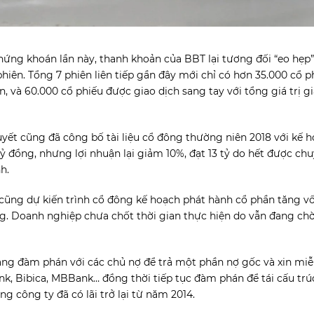
chứng khoán lần này, thanh khoản của BBT lại tương đối “eo hẹp”
hiên. Tổng 7 phiên liên tiếp gần đây mới chỉ có hơn 35.000 cổ 
n, và 60.000 cổ phiếu được giao dịch sang tay với tổng giá trị g
yết cũng đã công bố tài liệu cổ đông thường niên 2018 với kế
tỷ đồng, nhưng lợi nhuận lại giảm 10%, đạt 13 tỷ do hết được ch
h.
 cũng dự kiến trình cổ đông kế hoạch phát hành cổ phần tăng v
ồng. Doanh nghiệp chưa chốt thời gian thực hiện do vẫn đang c
ng đàm phán với các chủ nợ để trả một phần nợ gốc và xin miễn
k, Bibica, MBBank… đồng thời tiếp tục đàm phán để tái cấu trúc
g công ty đã có lãi trở lại từ năm 2014.