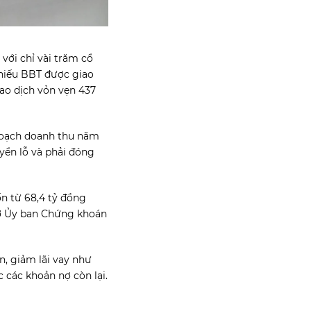
 với chỉ vài trăm cổ
phiếu BBT được giao
iao dịch vỏn vẹn 437
 hoạch doanh thu năm
uyển lỗ và phải đóng
ốn từ 68,4 tỷ đồng
hờ Ủy ban Chứng khoán
, giảm lãi vay như
 các khoản nợ còn lại.