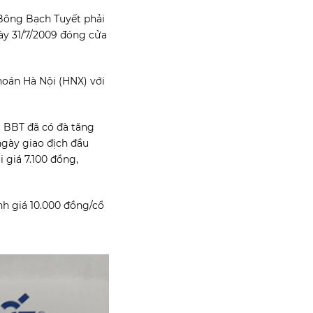
 Bông Bạch Tuyết phải
ày 31/7/2009 đóng cửa
hoán Hà Nội (HNX) với
u BBT đã có đà tăng
 ngày giao địch đầu
 giá 7.100 đồng,
ệnh giá 10.000 đồng/cổ