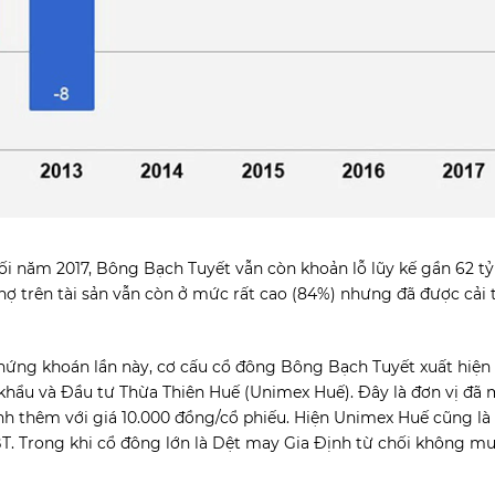
uối năm 2017, Bông Bạch Tuyết vẫn còn khoản lỗ lũy kế gần 62 t
ệ nợ trên tài sản vẫn còn ở mức rất cao (84%) nhưng đã được cải
 chứng khoán lần này, cơ cấu cổ đông Bông Bạch Tuyết xuất hiệ
khẩu và Đầu tư Thừa Thiên Huế (Unimex Huế). Đây là đơn vị đã m
nh thêm với giá 10.000 đồng/cổ phiếu. Hiện Unimex Huế cũng là
BT. Trong khi cổ đông lớn là Dệt may Gia Định từ chối không m