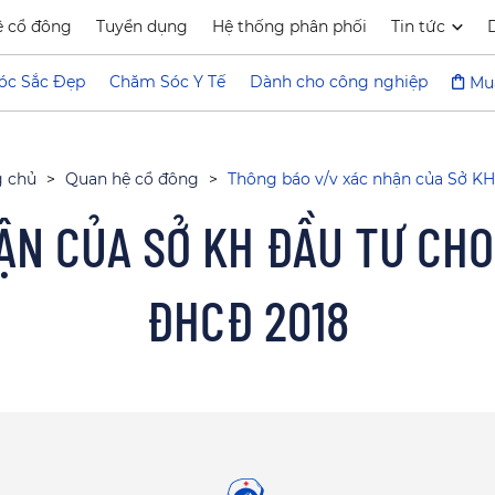
ệ cổ đông
Tuyển dụng
Hệ thống phân phối
Tin tức
óc Sắc Đẹp
Chăm Sóc Y Tế
Dành cho công nghiệp
Mu
g chủ
>
Quan hệ cổ đông
>
Thông báo v/v xác nhận của Sở K
ẬN CỦA SỞ KH ĐẦU TƯ CHO
ĐHCĐ 2018