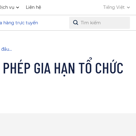
Dịch vụ
Liên hệ
Tiếng Việt
a hàng trực tuyến
H đầu…
 PHÉP GIA HẠN TỔ CHỨC