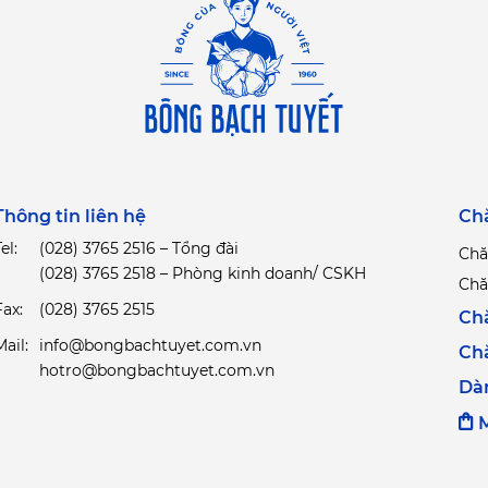
Thông tin liên hệ
Ch
el:
(028) 3765 2516 – Tổng đài
Chă
(028) 3765 2518 – Phòng kinh doanh/ CSKH
Chă
Fax:
(028) 3765 2515
Ch
Mail:
info@bongbachtuyet.com.vn
Ch
hotro@bongbachtuyet.com.vn
Dà
M