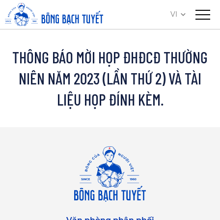
VI
THÔNG BÁO MỜI HỌP ĐHĐCĐ THƯỜNG
NIÊN NĂM 2023 (LẦN THỨ 2) VÀ TÀI
LIỆU HỌP ĐÍNH KÈM.