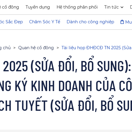
ệ cổ đông
Tuyển dụng
Hệ thống phân phối
Tin tức
óc Sắc Đẹp
Chăm Sóc Y Tế
Dành cho công nghiệp
Mu
g chủ
>
Quan hệ cổ đông
>
Tài liệu họp ĐHĐCĐ TN 2025 (Sửa 
 2025 (SỬA ĐỔI, BỔ SUNG):
NG KÝ KINH DOANH CỦA C
CH TUYẾT (SỬA ĐỔI, BỔ SU