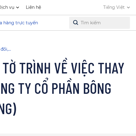
Dịch vụ
Liên hệ
Tiếng Việt
a hàng trực tuyến
đổi,…
 TỜ TRÌNH VỀ VIỆC THAY
ÔNG TY CỔ PHẦN BÔNG
NG)