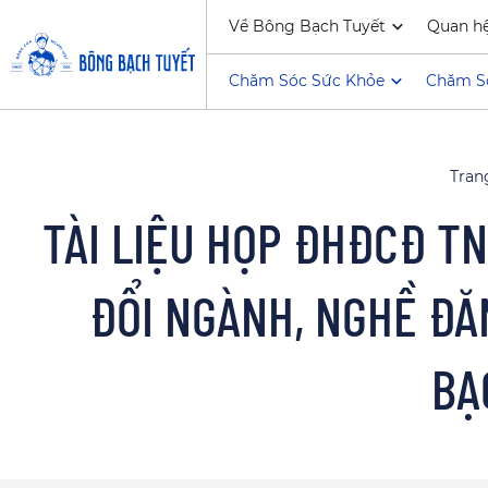
Về Bông Bạch Tuyết
Quan h
Chăm Sóc Sức Khỏe
Chăm S
Tran
TÀI LIỆU HỌP ĐHĐCĐ TN
ĐỔI NGÀNH, NGHỀ ĐĂ
BẠ