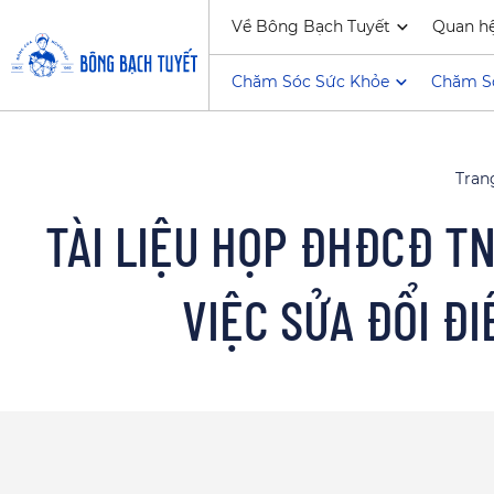
Về Bông Bạch Tuyết
Quan h
Chăm Sóc Sức Khỏe
Chăm S
Tran
TÀI LIỆU HỌP ĐHĐCĐ TN
VIỆC SỬA ĐỔI Đ