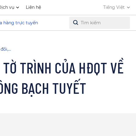
Dịch vụ
Liên hệ
Tiếng Việt
a hàng trực tuyến
đổi,…
: TỜ TRÌNH CỦA HĐQT VỀ
BÔNG BẠCH TUYẾT