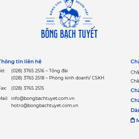
Thông tin liên hệ
Ch
el:
(028) 3765 2516 – Tổng đài
Chă
(028) 3765 2518 – Phòng kinh doanh/ CSKH
Chă
Fax:
(028) 3765 2515
Ch
Mail:
info@bongbachtuyet.com.vn
Ch
hotro@bongbachtuyet.com.vn
Dà
M