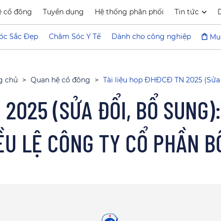
ệ cổ đông
Tuyển dụng
Hệ thống phân phối
Tin tức
óc Sắc Đẹp
Chăm Sóc Y Tế
Dành cho công nghiệp
Mu
g chủ
>
Quan hệ cổ đông
>
Tài liệu họp ĐHĐCĐ TN 2025 (Sửa 
 2025 (SỬA ĐỔI, BỔ SUNG)
IỀU LỆ CÔNG TY CỔ PHẦN 