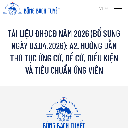
VI
TÀI LIỆU ĐHĐCĐ NĂM 2026 (BỔ SUNG
NGÀY 03.04.2026): A2. HƯỚNG DẪN
THỦ TỤC ỨNG CỬ, ĐỀ CỬ, ĐIỀU KIỆN
VÀ TIÊU CHUẨN ỨNG VIÊN