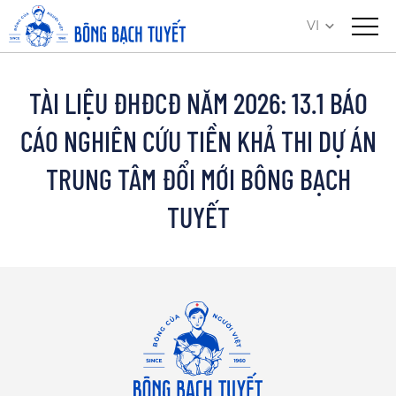
VI
TÀI LIỆU ĐHĐCĐ NĂM 2026: 13.1 BÁO
CÁO NGHIÊN CỨU TIỀN KHẢ THI DỰ ÁN
TRUNG TÂM ĐỔI MỚI BÔNG BẠCH
TUYẾT