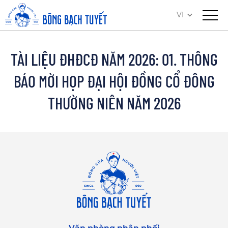
VI
TÀI LIỆU ĐHĐCĐ NĂM 2026: 01. THÔNG
BÁO MỜI HỌP ĐẠI HỘI ĐỒNG CỔ ĐÔNG
THƯỜNG NIÊN NĂM 2026