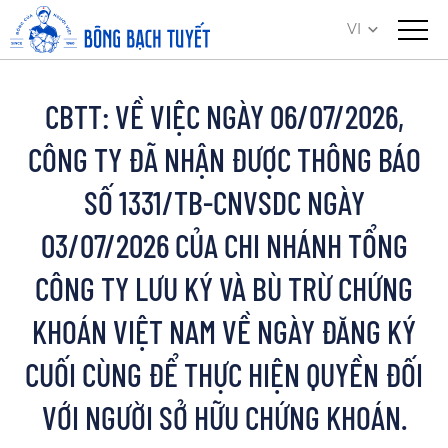
VI
CBTT: VỀ VIỆC NGÀY 06/07/2026,
CÔNG TY ĐÃ NHẬN ĐƯỢC THÔNG BÁO
SỐ 1331/TB-CNVSDC NGÀY
03/07/2026 CỦA CHI NHÁNH TỔNG
CÔNG TY LƯU KÝ VÀ BÙ TRỪ CHỨNG
KHOÁN VIỆT NAM VỀ NGÀY ĐĂNG KÝ
CUỐI CÙNG ĐỂ THỰC HIỆN QUYỀN ĐỐI
VỚI NGƯỜI SỞ HỮU CHỨNG KHOÁN.