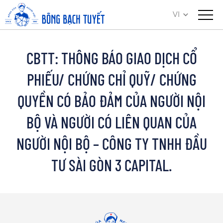
VI
CBTT: THÔNG BÁO GIAO DỊCH CỔ
PHIẾU/ CHỨNG CHỈ QUỸ/ CHỨNG
QUYỀN CÓ BẢO ĐẢM CỦA NGƯỜI NỘI
BỘ VÀ NGƯỜI CÓ LIÊN QUAN CỦA
NGƯỜI NỘI BỘ – CÔNG TY TNHH ĐẦU
TƯ SÀI GÒN 3 CAPITAL.