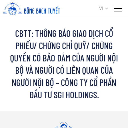
VI
CBTT: THÔNG BÁO GIAO DỊCH CỔ
PHIẾU/ CHỨNG CHỈ QUỸ/ CHỨNG
QUYỀN CÓ BẢO ĐẢM CỦA NGƯỜI NỘI
BỘ VÀ NGƯỜI CÓ LIÊN QUAN CỦA
NGƯỜI NỘI BỘ – CÔNG TY CỔ PHẦN
ĐẦU TƯ SGI HOLDINGS.