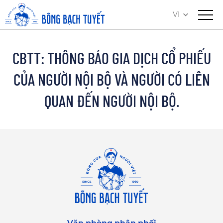
VI
CBTT: THÔNG BÁO GIA DỊCH CỔ PHIẾU
CỦA NGƯỜI NỘI BỘ VÀ NGƯỜI CÓ LIÊN
QUAN ĐẾN NGƯỜI NỘI BỘ.