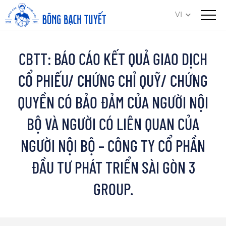
VI
CBTT: BÁO CÁO KẾT QUẢ GIAO DỊCH
CỔ PHIẾU/ CHỨNG CHỈ QUỸ/ CHỨNG
QUYỀN CÓ BẢO ĐẢM CỦA NGƯỜI NỘI
BỘ VÀ NGƯỜI CÓ LIÊN QUAN CỦA
NGƯỜI NỘI BỘ – CÔNG TY CỔ PHẦN
ĐẦU TƯ PHÁT TRIỂN SÀI GÒN 3
GROUP.