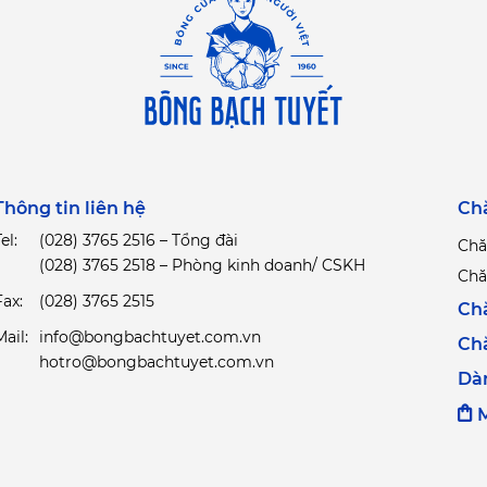
Thông tin liên hệ
Ch
el:
(028) 3765 2516 – Tổng đài
Chă
(028) 3765 2518 – Phòng kinh doanh/ CSKH
Chă
Fax:
(028) 3765 2515
Ch
Mail:
info@bongbachtuyet.com.vn
Ch
hotro@bongbachtuyet.com.vn
Dà
M