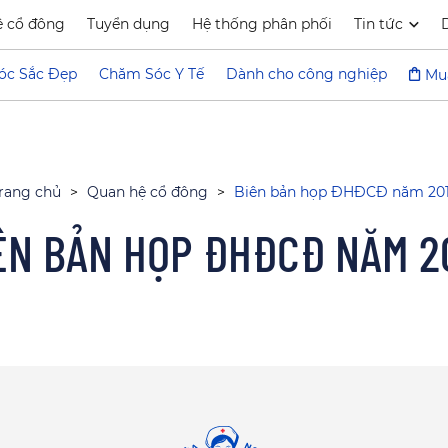
ệ cổ đông
Tuyển dụng
Hệ thống phân phối
Tin tức
óc Sắc Đẹp
Chăm Sóc Y Tế
Dành cho công nghiệp
Mu
rang chủ
>
Quan hệ cổ đông
>
Biên bản họp ĐHĐCĐ năm 20
ÊN BẢN HỌP ĐHĐCĐ NĂM 2