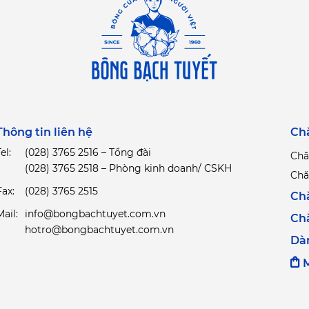
Thông tin liên hệ
Ch
el:
(028) 3765 2516 – Tổng đài
Chă
(028) 3765 2518 – Phòng kinh doanh/ CSKH
Chă
Fax:
(028) 3765 2515
Ch
Mail:
info@bongbachtuyet.com.vn
Ch
hotro@bongbachtuyet.com.vn
Dà
M